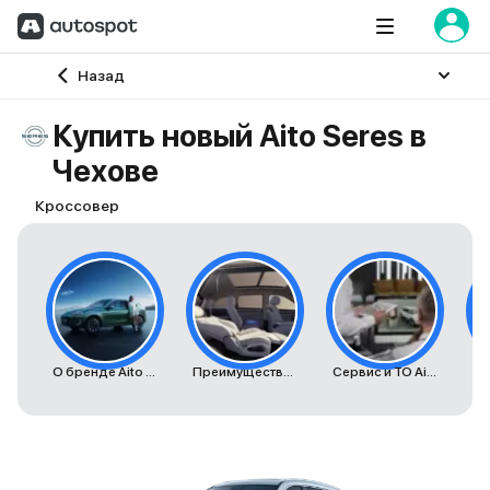
Главная
Назад
Купить новый Aito Seres в
Чехове
Кроссовер
О бренде Aito Seres
Преимущества автомобилей Aito Seres
Сервис и ТО Aito Seres
К