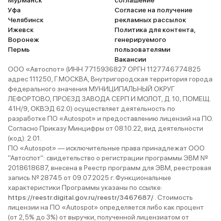
Мурманск
соглашение
Уфа
Согласие на получение
Челябинск
рекламных рассылок
Ижевск
Политика для контента,
Воронеж
генерируемого
Пермь
пользователями
Вакансии
ООО «Автоспот» (ИНН 7715936827 ОРГН 1127746774825
адрес 111250, Г.МОСКВА, Внутригородская территория города
федерального значения МУНИЦИПАЛЬНЫЙ ОКРУГ
ЛЕФОРТОВО, ПРОЕЗД ЗАВОДА СЕРП И МОЛОТ, Д. 10, ПОМЕЩ.
41Н/9, ОКВЭД 62.0) осуществляет деятельность по
разработке ПО «Autospot» и предоставлению лицензий на ПО.
Согласно Приказу Минцифры от 08.10.22, вид деятельности
(код): 2.01.
ПО «Autospot» — исключительные права принадлежат ООО
"Автоспот": свидетельство о регистрации программы ЭВМ №
2018618687, внесена в Реестр программ для ЭВМ, реестровая
запись № 28745 от 09.07.2025 г. Функциональные
характеристики Программы указаны по ссылке:
https://reestr.digital.gov.ru/reestr/3467687/
. Стоимость
лицензии на ПО «Autospot» определяется либо как процент
(от 2,5% до 3%) от выручки, полученной лицензиатом от