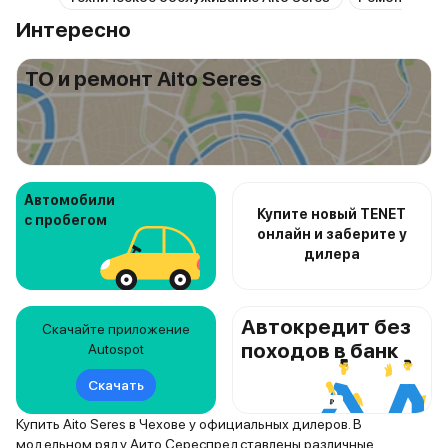
Интересно
ТО и ремонт Aito Seres
Автомобили
Купите новый TENET
с пробегом
онлайн и заберите у
дилера
Автокредит без
Скачайте приложение
походов в банк
Autospot
Скачать
Купить Aito Seres в Чехове у официальных дилеров. В
модельном ряду Аито Сереспредставлены различные