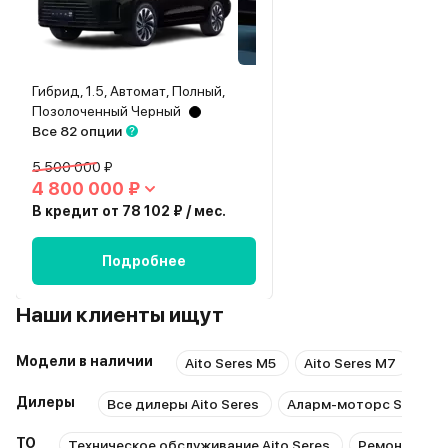
Гибрид, 1.5, Автомат, Полный,
Позолоченный Черный
Все 82 опции
5 500 000 ₽
4 800 000 ₽
В кредит от 78 102 ₽ / мес.
Подробнее
Наши клиенты ищут
Модели в наличии
Aito Seres M5
Aito Seres M7
Ait
Дилеры
Все дилеры Aito Seres
Аларм-моторс SERES A
ТО
Техническое обслуживание Aito Seres
Ремонт Aito 